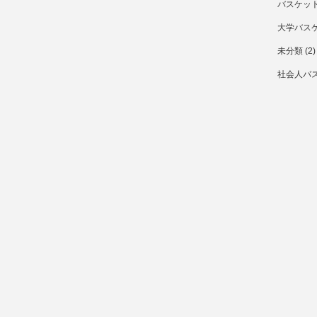
バスケッ
大学バス
未分類
(2)
社会人バ