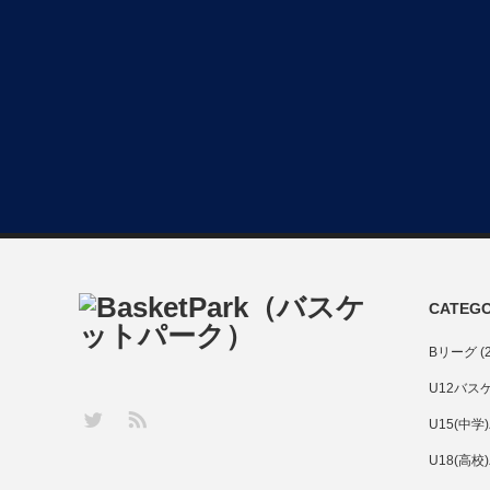
CATEG
Bリーグ
(2
U12バス
RSS
Twitter
U15(中
U18(高