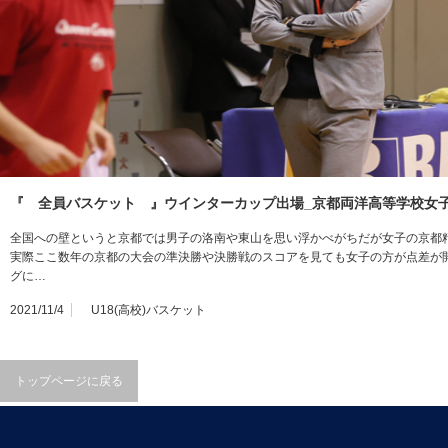
『 全員バスケット 』ウインターカップ出場_京都両洋高等学校女
全国への壁というと京都では男子の洛南や東山を思い浮かべがちだが女子の京都
実際ここ数年の京都の大会の準決勝や決勝戦のスコアを見ても女子の方が点差が
グに…
2021/11/4
U18(高校)バスケット
トップページに戻る