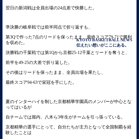
翌日の新潟戦は全員出場の24点差で快勝した。
準決勝の岐阜戦では前半同点で折り返すも、
第3Qで作った7点のリードを保ったまま、最終スコア79-71で勝利
KYOTO BASKETBALL NEWS
を収めた。
伝えたい想いがここにある。
決勝戦の千葉戦では第1Qから京都25-12千葉とリードを奪うと、
前半を49-25の大差で折り返した。
その後はリードを保ったまま、全員出場を果たし、
最終スコア94-63で栄冠を手にした。
夏のインターハイを制した京都精華学園高のメンバーが中心とな
ってはいるが
自チームでは堀内、八木ら3年生がチームを引っ張っている。
京都精華の選手にとって、自分たちが主力となって全国制覇を経
験したことは