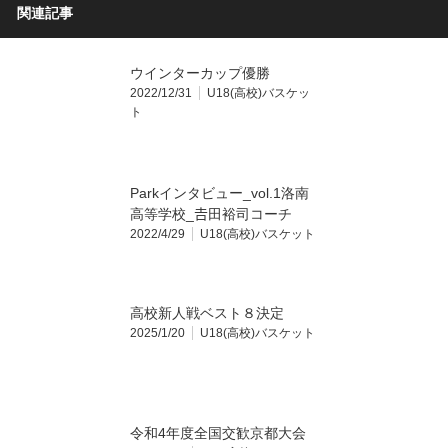
関連記事
ウインターカップ優勝
2022/12/31
U18(高校)バスケッ
ト
Parkインタビュー_vol.1洛南
高等学校_𠮷田裕司コーチ
2022/4/29
U18(高校)バスケット
高校新人戦ベスト８決定
2025/1/20
U18(高校)バスケット
令和4年度全国交歓京都大会