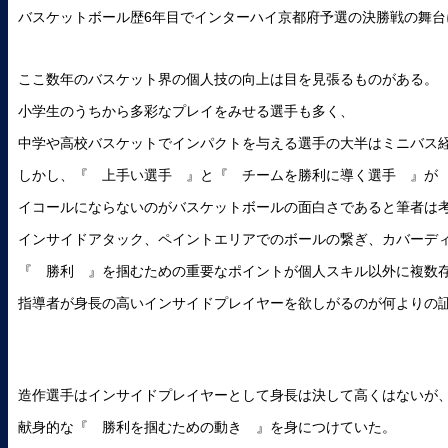
バスケットボール歴6年目でインターハイ京都府予選の決勝戦の舞台
ここ数年のバスケット界の個人技の向上は目を見張るものがある。
小学生のうちから多彩なプレイをみせる選手も多く、
中学や高校バスケットでインパクトを与える選手の大半はミニバス
しかし、『 上手い選手 』と『 チームを勝利に導く選手 』が
イコールにならないのがバスケットボールの面白さであると筆者は
インサイドアタック、ペイントエリアでのボールの繋ぎ、カバーデ
『 勝利 』を掴むための重要なポイントが個人スキル以外に複数
指導者が身長の高いインサイドプレイヤーを欲しがるのが何よりの
造作選手はインサイドプレイヤーとして身長は決して高くはないが
献身的な『 勝利を掴むための動き 』を身につけていた。