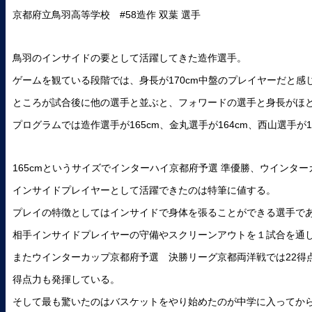
京都府立鳥羽高等学校 #58造作 双葉 選手
鳥羽のインサイドの要として活躍してきた造作選手。
ゲームを観ている段階では、身長が170cm中盤のプレイヤーだと感
ところが試合後に他の選手と並ぶと、フォワードの選手と身長がほ
プログラムでは造作選手が165cm、金丸選手が164cm、西山選手が1
165cmというサイズでインターハイ京都府予選 準優勝、ウインター
インサイドプレイヤーとして活躍できたのは特筆に値する。
プレイの特徴としてはインサイドで身体を張ることができる選手で
相手インサイドプレイヤーの守備やスクリーンアウトを１試合を通
またウインターカップ京都府予選 決勝リーグ京都両洋戦では22得
得点力も発揮している。
そして最も驚いたのはバスケットをやり始めたのが中学に入ってか