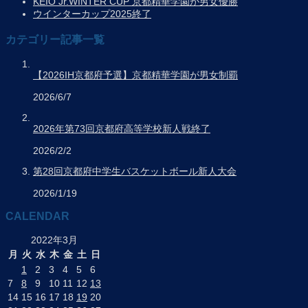
KEIO Jr.WINTER CUP 京都精華学園が男女優勝
ウインターカップ2025終了
カテゴリー記事一覧
【2026IH京都府予選】京都精華学園が男女制覇
2026/6/7
2026年第73回京都府高等学校新人戦終了
2026/2/2
第28回京都府中学生バスケットボール新人大会
2026/1/19
CALENDAR
2022年3月
月
火
水
木
金
土
日
1
2
3
4
5
6
7
8
9
10
11
12
13
14
15
16
17
18
19
20