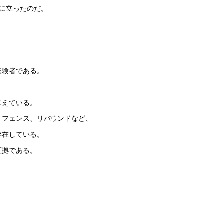
に立ったのだ。
経験者である。
考えている。
ィフェンス、リバウンドなど、
存在している。
証拠である。
、