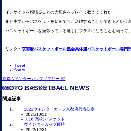
インサイドを頑張ることの大切さをプレイで教えてくれた。
また中学からバスケットを始めても、活躍することができるという
バスケットボールを頑張っている選手にプラスになることを願って
リンク：
京都府バスケットボール協会高体連バスケットボール専門
Tweet
Share
京都ウインターカップメモリー #2
KYOTO BASKETBALL NEWS
京都ウインターカップメモリー#3
関連記事
2021ウインターカップ京都府代表決定
2021/10/31
U18(高校)バスケット
ウインターカップ優勝
2022/12/31